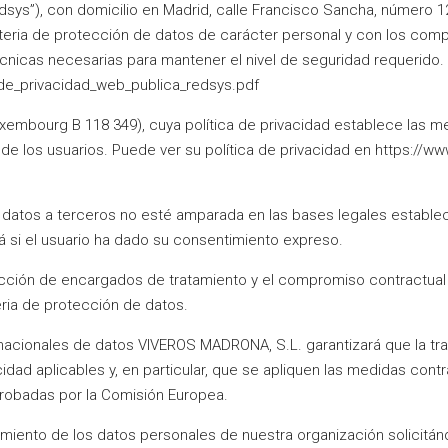
sys”), con domicilio en Madrid, calle Francisco Sancha, número 1
ateria de protección de datos de carácter personal y con los com
nicas necesarias para mantener el nivel de seguridad requerido. 
_de_privacidad_web_publica_redsys.pdf
. Luxembourg B 118 349), cuya política de privacidad establece la
 de los usuarios. Puede ver su política de privacidad en https:
 datos a terceros no esté amparada en las bases legales estableci
rá si el usuario ha dado su consentimiento expreso.
ección de encargados de tratamiento y el compromiso contractual 
eria de protección de datos.
ernacionales de datos VIVEROS MADRONA, S.L. garantizará que la t
idad aplicables y, en particular, que se apliquen las medidas contr
probadas por la Comisión Europea.
amiento de los datos personales de nuestra organización solici