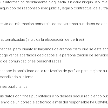
la información debidamente bloqueada, sin darle ningún uso, mien
ún tipo de responsabilidad judicial, legal o contractual de su tr
envío de información comercial conservaremos sus datos de con
.
automatizadas ( incluida la elaboración de perfiles)
ticas, pero cuanto lo hagamos dejaremos claro que se está adop
ge varios apartados dedicados a la personalización de servicios 
nvío de comunicaciones personalizadas.
oce la posibilidad de la realización de perfiles para mejorar su 
sonalizado al cliente.
nes publicitarios
 tus datos con fines publicitarios y no deseas seguir recibiendo p
el envío de un correo electrónico a mail del responsable INFO@