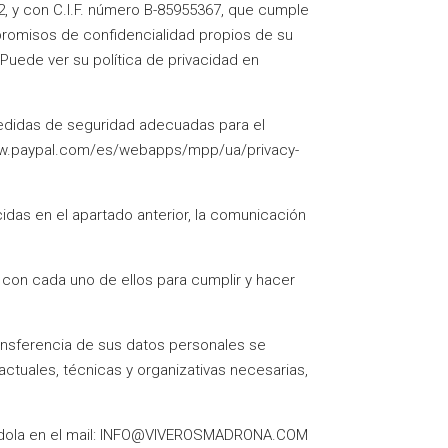
2, y con C.I.F. número B-85955367, que cumple
promisos de confidencialidad propios de su
Puede ver su política de privacidad en
s medidas de seguridad adecuadas para el
//www.paypal.com/es/webapps/mpp/ua/privacy-
das en el apartado anterior, la comunicación
con cada uno de ellos para cumplir y hacer
ransferencia de sus datos personales se
actuales, técnicas y organizativas necesarias,
tándola en el mail: INFO@VIVEROSMADRONA.COM