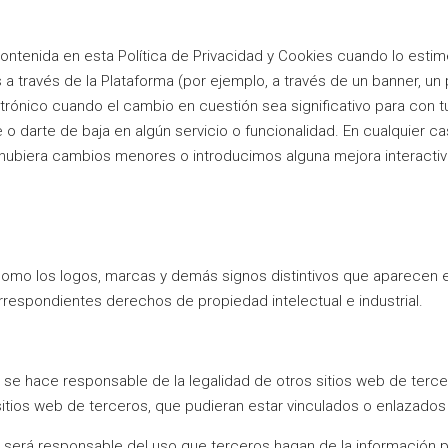
ontenida en esta Política de Privacidad y Cookies cuando lo est
 a través de la Plataforma (por ejemplo, a través de un banner, un 
rónico cuando el cambio en cuestión sea significativo para con t
e o darte de baja en algún servicio o funcionalidad. En cualquier c
 hubiera cambios menores o introducimos alguna mejora interactiv
sí como los logos, marcas y demás signos distintivos que aparece
respondientes derechos de propiedad intelectual e industrial.
e hace responsable de la legalidad de otros sitios web de terce
itios web de terceros, que pudieran estar vinculados o enlazados
erá responsable del uso que terceros hagan de la información pu