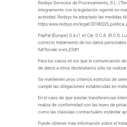
Redsys Servicios de Procesamiento, S.L. (“Red
íntegramente con la legislación vigente en m
actividad. Redsys ha adoptado las medidas téc
https:www.redsys.es/legal/20180223_politica
PayPal (Europe) S.à.r.l. et Cie, S.C.A. (R.C.S
correcto tratamiento de los datos personales
full?locale.x=es_ES#1
Para los casos en los que la comunicación de
de datos a otros destinatarios sólo se realiza
Se mantienen unos criterios estrictos de sel
cumplir las obligaciones establecidas en mat
En el caso de que existan transferencias int
realiza de conformidad con las leyes de privac
como las claúsulas contractuales estándar a
Puede obtener más información sobre el trat