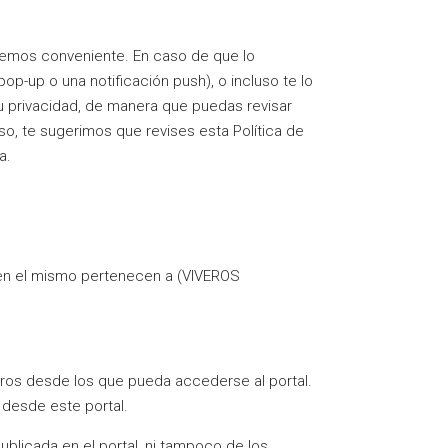
imemos conveniente. En caso de que lo
pop-up o una notificación push), o incluso te lo
u privacidad, de manera que puedas revisar
aso, te sugerimos que revises esta Política de
a.
n en el mismo pertenecen a (VIVEROS
ros desde los que pueda accederse al portal.
 desde este portal.
blicada en el portal, ni tampoco de los