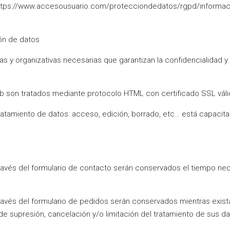
 https://www.accesousuario.com/protecciondedatos/rgpd/informa
ón de datos
 y organizativas necesarias que garantizan la confidencialidad y
 son tratados mediante protocolo HTML con certificado SSL váli
tratamiento de datos: acceso, edición, borrado, etc… está capaci
avés del formulario de contacto serán conservados el tiempo nece
ravés del formulario de pedidos serán conservados mientras exista
e supresión, cancelación y/o limitación del tratamiento de sus da