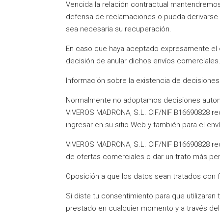
Vencida la relación contractual mantendremos 
defensa de reclamaciones o pueda derivarse alg
sea necesaria su recuperación.
En caso que haya aceptado expresamente el 
decisión de anular dichos envíos comerciales
Información sobre la existencia de decisiones 
Normalmente no adoptamos decisiones automá
VIVEROS MADRONA, S.L. CIF/NIF B16690828 reco
ingresar en su sitio Web y también para el e
VIVEROS MADRONA, S.L. CIF/NIF B16690828 recon
de ofertas comerciales o dar un trato más per
Oposición a que los datos sean tratados con fi
Si diste tu consentimiento para que utilizaran
prestado en cualquier momento y a través d