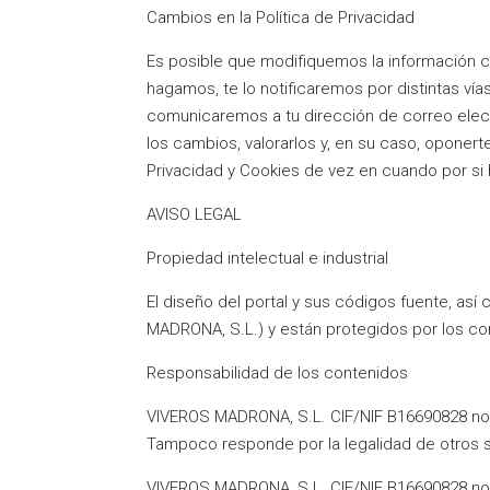
Cambios en la Política de Privacidad
Es posible que modifiquemos la información c
hagamos, te lo notificaremos por distintas vías
comunicaremos a tu dirección de correo elect
los cambios, valorarlos y, en su caso, oponert
Privacidad y Cookies de vez en cuando por si
AVISO LEGAL
Propiedad intelectual e industrial
El diseño del portal y sus códigos fuente, a
MADRONA, S.L.) y están protegidos por los cor
Responsabilidad de los contenidos
VIVEROS MADRONA, S.L. CIF/NIF B16690828 no s
Tampoco responde por la legalidad de otros s
VIVEROS MADRONA, S.L. CIF/NIF B16690828 no s